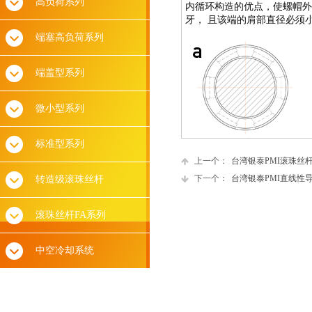
高负荷系列
内循环构造的优点，使螺帽外
牙， 且该端的肩部直径必须
端塞高负荷系列
端盖型系列
微小型系列
标准型系列
上一个：
台湾银泰PMI滚珠丝
下一个：
台湾银泰PMI直线性
转造级滚珠丝杆
滚珠丝杆FA系列
中空冷却系统