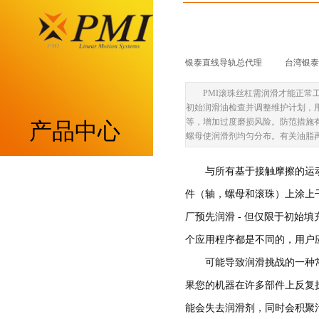
银泰直线导轨总代理
|
台湾银泰p
PMI滚珠丝杠需润滑才能正常
初始润滑油检查并调整维护计划，
等，增加过度磨损风险。防范措施有
产品中心
螺母使润滑剂均匀分布。有关油脂
与所有基于接触摩擦的运
重负荷型MSA系列
件（轴，螺母和滚珠）上涂上
低组装型MSB系列
厂预先润滑 - 但仅限于初始
个应用程序都是不同的，用户
带保持器滚柱型MSR系列
可能导致润滑挑战的一种
带保持器滚珠型SME系列
果您的机器在许多部件上反复
能会失去润滑剂，同时会积聚