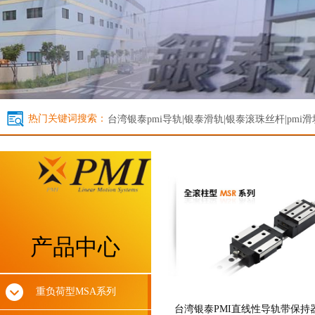
热门关键词搜索：
台湾银泰
pmi导轨|银泰滑轨|银泰滚珠丝杆|pmi滑
产品中心
重负荷型MSA系列
台湾银泰PMI直线性导轨带保持